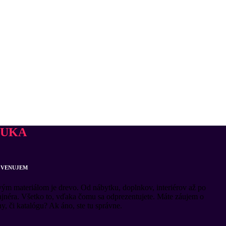
NUKA
 VENUJEM
vým materiálom je drevo. Od nábytku, doplnkov, interiérov až po
jnéra. Všetko to, vďaka čomu sa odprezentujete. Máte záujem o
y, či katalógu? Ak áno, ste tu správne.