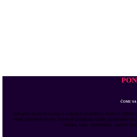
PO
ČOMU SA
Venujem sa navrhovaniu a realizácii produktov, ktorých ťažisko
malé záhradné stavby. Zároveň ponúkam služby grafického diza
vizitku, logo, webstránku, sadzbu knih