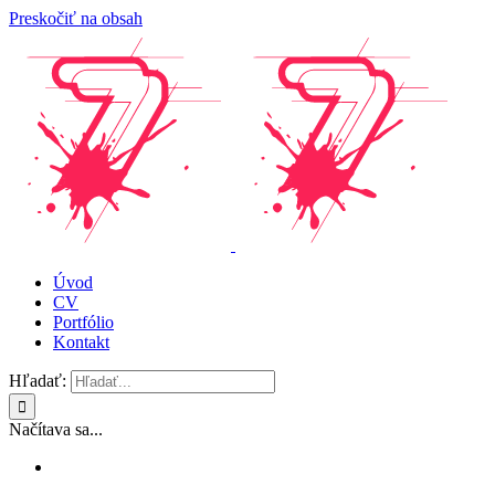
Preskočiť na obsah
Úvod
CV
Portfólio
Kontakt
Hľadať:
Načítava sa...