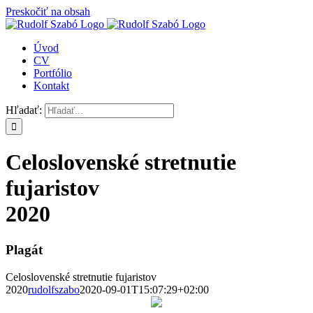
Preskočiť na obsah
Úvod
CV
Portfólio
Kontakt
Hľadať:
Celoslovenské stretnutie
fujaristov
2020
Plagát
Celoslovenské stretnutie fujaristov
2020
rudolfszabo
2020-09-01T15:07:29+02:00