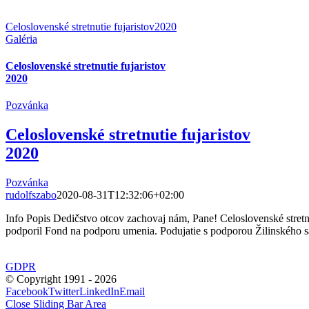
Celoslovenské stretnutie fujaristov2020
Galéria
Celoslovenské stretnutie fujaristov
2020
Pozvánka
Celoslovenské stretnutie fujaristov
2020
Pozvánka
rudolfszabo
2020-08-31T12:32:06+02:00
Info Popis Dedičstvo otcov zachovaj nám, Pane! Celoslovenské stretnu
podporil Fond na podporu umenia. Podujatie s podporou Žilinského s
GDPR
© Copyright 1991 -
2026
Facebook
Twitter
LinkedIn
Email
Close Sliding Bar Area